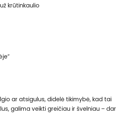
 krūtinkaulio
ėje“
gio ar atsigulus, didelė tikimybė, kad tai
us, galima veikti greičiau ir švelniau – dar