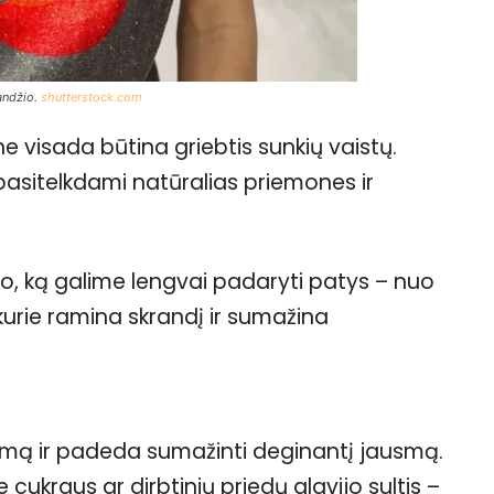
randžio.
shutterstock.com
 ne visada būtina griebtis sunkių vaistų.
sitelkdami natūralias priemones ir
, ką galime lengvai padaryti patys – nuo
 kurie ramina skrandį ir sumažina
gimą ir padeda sumažinti deginantį jausmą.
ukraus ar dirbtinių priedų alavijo sultis –