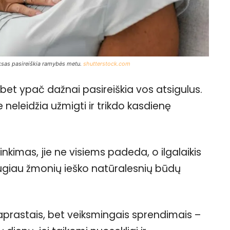
iuksas pasireiškia ramybės metu.
shutterstock.com
, bet ypač dažnai pasireiškia vos atsigulus.
 neleidžia užmigti ir trikdo kasdienę
nkimas, jie ne visiems padeda, o ilgalaikis
augiau žmonių ieško natūralesnių būdų
rastais, bet veiksmingais sprendimais –