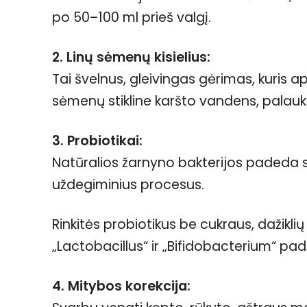
po 50–100 ml prieš valgį.
2. Linų sėmenų kisielius:
Tai švelnus, gleivingas gėrimas, kuris a
sėmenų stikline karšto vandens, palaukit
3. Probiotikai:
Natūralios žarnyno bakterijos padeda s
uždegiminius procesus.
Rinkitės probiotikus be cukraus, dažiklių 
„Lactobacillus“ ir „Bifidobacterium“ p
4. Mitybos korekcija: