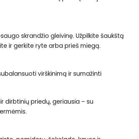
psaugo skrandžio gleivinę. Užpilkite šaukštą
e ir gerkite ryte arba prieš miegą.
ubalansuoti virškinimą ir sumažinti
ir dirbtinių priedų, geriausia – su
adermėmis.