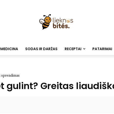
 MEDICINA
SODAS IR DARŽAS
RECEPTAI
PATARIMAI
as sprendimas
t gulint? Greitas liaudi
Facebook
WhatsApp