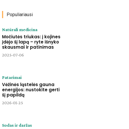
Populiariausi
Natūrali medicina
Močiutės triukas: į kojines
įdėjo šį lapą – ryte išnyko
skausmai ir patinimas
2025-07-06
Patarimai
Vėžinės ląstelės gauna
energijos: nustokite gerti
šį papildą
2026-01-25
Sodas ir daržas