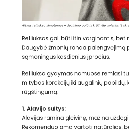
Aiškus refliukso simptomas – deginimo pojūtis krūtinėje, kylantis iš sk
Refliuksas gali būti itin varginantis, bet
Daugybė žmonių randa palengvėjimą pa
sąmoningus kasdienius įpročius.
Refliukso gydymas namuose remiasi tuo
mitybos korekcijų iki augalinių papildų,
rūgštingumą.
1. Alavijo sultys:
Alavijas ramina gleivinę, mažina užde
Rekomenduojama vartoti natūralias, be c