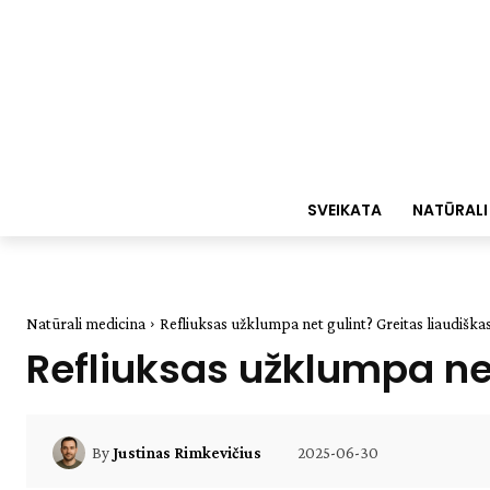
SVEIKATA
NATŪRALI
Natūrali medicina
Refliuksas užklumpa net gulint? Greitas liaudišk
Refliuksas užklumpa ne
2025-06-30
By
Justinas Rimkevičius