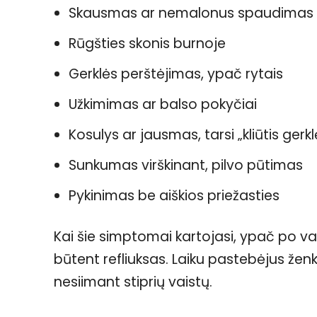
Skausmas ar nemalonus spaudimas už
Rūgšties skonis burnoje
Gerklės perštėjimas, ypač rytais
Užkimimas ar balso pokyčiai
Kosulys ar jausmas, tarsi „kliūtis gerkl
Sunkumas virškinant, pilvo pūtimas
Pykinimas be aiškios priežasties
Kai šie simptomai kartojasi, ypač po val
būtent refliuksas. Laiku pastebėjus ženkl
nesiimant stiprių vaistų.