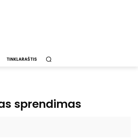
TINKLARAŠTIS
škas sprendimas
Paštu
Spausdinti
Viber