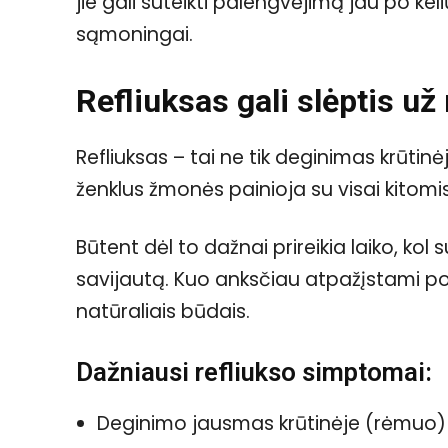
jie gali suteikti palengvėjimą jau po kelių
sąmoningai.
Refliuksas gali slėptis u
Refliuksas – tai ne tik deginimas krūtinėje
ženklus žmonės painioja su visai kitom
Būtent dėl to dažnai prireikia laiko, kol
savijautą. Kuo anksčiau atpažįstami pož
natūraliais būdais.
Dažniausi refliukso simptomai:
Deginimo jausmas krūtinėje (rėmuo)