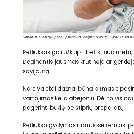
Natūralūs būdai gali padėti palengvinti deginimo pojūtį – ypač kai refl
Refliuksas gali užklupti bet kuriuo metu
Deginantis jausmas krūtinėje ar gerklėje
savijautą.
Nors vaistai dažnai būna pirmasis pasiri
vartojimas kelia abejonių. Dėl to vis d
pagerinti būklę be stiprių preparatų.
Refliukso gydymas namuose remiasi pap