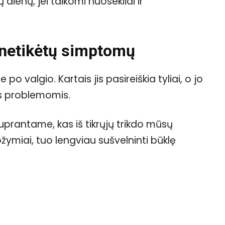
 dienų, jei taikomi nuosekliai ir
ž netikėtų simptomų
 po valgio. Kartais jis pasireiškia tyliai, o jo
is problemomis.
 suprantame, kas iš tikrųjų trikdo mūsų
ymiai, tuo lengviau sušvelninti būklę