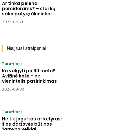
Ar tinka pelenai
pomidorams? – štai ką
sako patyrę ūkininkai
2025-04-21
Naujausi straipsniai
Patarimai
Ką valgyti po 60 metų?
Avižinė košė – ne
vienintelis pasirinkimas
2026-08-03
Patarimai
Ne tik jogurtas ar kefyras:
šios daržovės būtinos
žarnyno veiklai