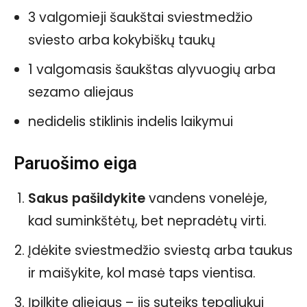
3 valgomieji šaukštai sviestmedžio
sviesto arba kokybiškų taukų
1 valgomasis šaukštas alyvuogių arba
sezamo aliejaus
nedidelis stiklinis indelis laikymui
Paruošimo eiga
Sakus pašildykite
vandens vonelėje,
kad suminkštėtų, bet nepradėtų virti.
Įdėkite sviestmedžio sviestą arba taukus
ir maišykite, kol masė taps vientisa.
Įpilkite aliejaus – jis suteiks tepaliukui