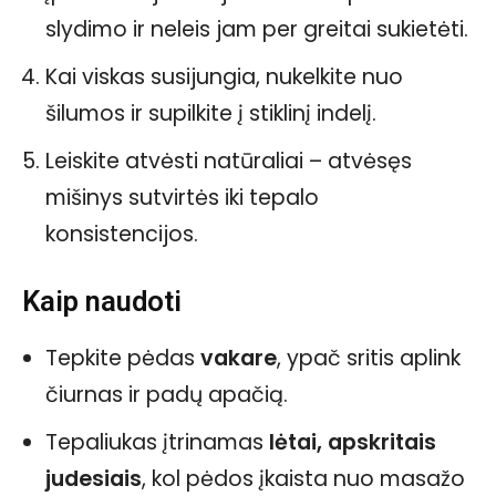
slydimo ir neleis jam per greitai sukietėti.
Kai viskas susijungia, nukelkite nuo
šilumos ir supilkite į stiklinį indelį.
Leiskite atvėsti natūraliai – atvėsęs
mišinys sutvirtės iki tepalo
konsistencijos.
Kaip naudoti
Tepkite pėdas
vakare
, ypač sritis aplink
čiurnas ir padų apačią.
Tepaliukas įtrinamas
lėtai, apskritais
judesiais
, kol pėdos įkaista nuo masažo