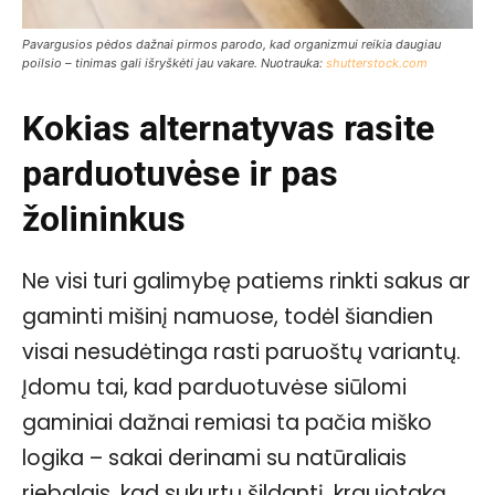
Pavargusios pėdos dažnai pirmos parodo, kad organizmui reikia daugiau
poilsio – tinimas gali išryškėti jau vakare. Nuotrauka:
shutterstock.com
Kokias alternatyvas rasite
parduotuvėse ir pas
žolininkus
Ne visi turi galimybę patiems rinkti sakus ar
gaminti mišinį namuose, todėl šiandien
visai nesudėtinga rasti paruoštų variantų.
Įdomu tai, kad parduotuvėse siūlomi
gaminiai dažnai remiasi ta pačia miško
logika – sakai derinami su natūraliais
riebalais, kad sukurtų šildantį, kraujotaką