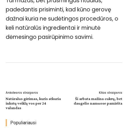
Tai mažas, bet prasmingas ritualas,
padedantis prisiminti, kad kūno gerovę
dažnai kuria ne sudėtingos procedūros, o
keli natūralūs ingredientai ir minutė
dėmesingo pasirūpinimo savimi.
Facebook
WhatsApp
Paštu
Sp
Ankstesnis straipsnis
Kitas straipsnis
Natūralus gėrimas, kuris atkuria
Ši arbata mažina cukrų, bet
inkstų veiklą vos per 24
daugelio namuose pamiršta
valandas
Populiariausi