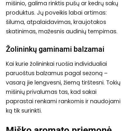
mišinio, galima rinktis pušų ar kedrų sakų
produktus. Jų poveikis labai artimas:
šiluma, atpalaidavimas, kraujotakos
skatinimas, mažesnis audinių tempimas.
Žolininkų gaminami balzamai
Kai kurie žolininkai ruošia individualiai
paruoštus balzamus pagal sezoną –
vasarą jie lengvesni, žiemą tirštesni. Tokių
mišinių privalumas tas, kad sakai
paprastai renkami rankomis ir naudojami
ką tik surinkti.
Miško aromato priemonė,