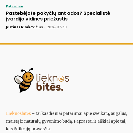
Patarimai
Pastebėjote pokyčių ant odos? Specialistė
įvardijo vidines priežastis
Justinas Rimkevičius
-
2026-07-30
Lieknosbitės
– tai kasdieniai patarimai apie sveikatą, augalus,
maistą ir natūralų gyvenimo būdą. Paprastai ir aiškiai apie tai,
kas iš tikrųjų praverčia.