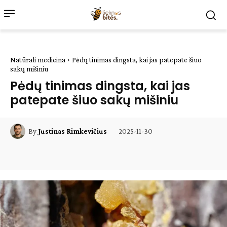
Natūrali medicina
Pėdų tinimas dingsta, kai jas patepate šiuo
sakų mišiniu
Pėdų tinimas dingsta, kai jas
patepate šiuo sakų mišiniu
2025-11-30
By
Justinas Rimkevičius
Facebook
WhatsApp
Paštu
Sp