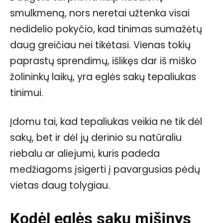
smulkmeną, nors neretai užtenka visai
nedidelio pokyčio, kad tinimas sumažėtų
daug greičiau nei tikėtasi. Vienas tokių
paprastų sprendimų, išlikęs dar iš miško
žolininkų laikų, yra eglės sakų tepaliukas
tinimui.
Įdomu tai, kad tepaliukas veikia ne tik dėl
sakų, bet ir dėl jų derinio su natūraliu
riebalu ar aliejumi, kuris padeda
medžiagoms įsigerti į pavargusias pėdų
vietas daug tolygiau.
Kodėl eglės sakų mišinys