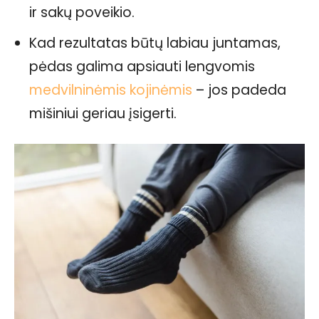
ir sakų poveikio.
Kad rezultatas būtų labiau juntamas,
pėdas galima apsiauti lengvomis
medvilninėmis kojinėmis
– jos padeda
mišiniui geriau įsigerti.