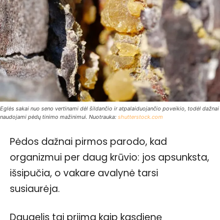
Eglės sakai nuo seno vertinami dėl šildančio ir atpalaiduojančio poveikio, todėl dažnai
naudojami pėdų tinimo mažinimui. Nuotrauka:
shutterstock.com
Pėdos dažnai pirmos parodo, kad
organizmui per daug krūvio: jos apsunksta,
išsipučia, o vakare avalynė tarsi
susiaurėja.
Daugelis tai priima kaip kasdienę