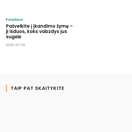
Patarimai
Pažvelkite į įkandimo žymę –
ji išduos, koks vabzdys jus
sugėlė
2026-07-30
TAIP PAT SKAITYKITE