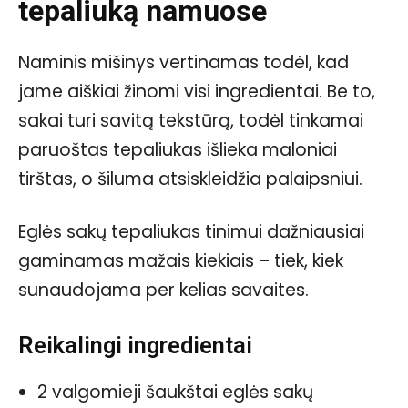
tepaliuką namuose
Naminis mišinys vertinamas todėl, kad
jame aiškiai žinomi visi ingredientai. Be to,
sakai turi savitą tekstūrą, todėl tinkamai
paruoštas tepaliukas išlieka maloniai
tirštas, o šiluma atsiskleidžia palaipsniui.
Eglės sakų tepaliukas tinimui dažniausiai
gaminamas mažais kiekiais – tiek, kiek
sunaudojama per kelias savaites.
Reikalingi ingredientai
2 valgomieji šaukštai eglės sakų