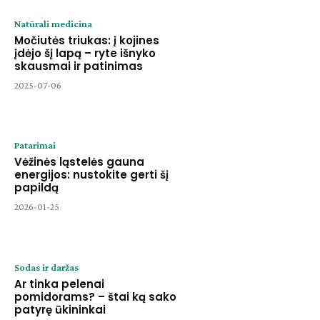
Natūrali medicina
Močiutės triukas: į kojines
įdėjo šį lapą – ryte išnyko
skausmai ir patinimas
2025-07-06
Patarimai
Vėžinės ląstelės gauna
energijos: nustokite gerti šį
papildą
2026-01-25
Sodas ir daržas
Ar tinka pelenai
pomidorams? – štai ką sako
patyrę ūkininkai