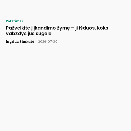
Patarimai
Pažvelkite į įkandimo žymę – ji išduos, koks
vabzdys jus sugėlė
Ingrida Šimkutė
-
2026-07-30