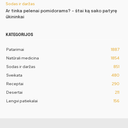
Sodas ir daržas
Ar tinka pelenai pomidorams? – štai ką sako patyrę
ūkininkai
KATEGORIJOS
Patarimai
1887
Natūrali medicina
1854
Sodas ir daržas
851
Sveikata
480
Receptai
290
Desertai
211
Lengvi patiekalai
156