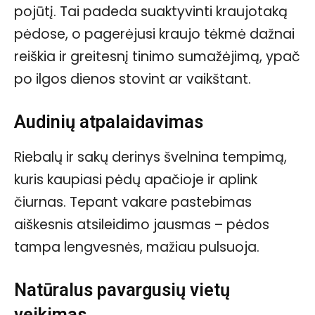
pojūtį. Tai padeda suaktyvinti kraujotaką
pėdose, o pagerėjusi kraujo tėkmė dažnai
reiškia ir greitesnį tinimo sumažėjimą, ypač
po ilgos dienos stovint ar vaikštant.
Audinių atpalaidavimas
Riebalų ir sakų derinys švelnina tempimą,
kuris kaupiasi pėdų apačioje ir aplink
čiurnas. Tepant vakare pastebimas
aiškesnis atsileidimo jausmas – pėdos
tampa lengvesnės, mažiau pulsuoja.
Natūralus pavargusių vietų
veikimas