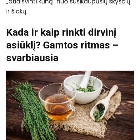
„atlaisvinti kūną“ nuo susikaupusių skysčių
ir šlakų.
Kada ir kaip rinkti dirvinį
asiūklį? Gamtos ritmas –
svarbiausia