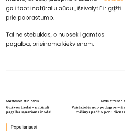
gali tapti natūraliu būdu „išsivalyti“ ir grįžti
prie paprastumo.
Tai ne stebuklas, o nuosekli gamtos
pagalba, prieinama kiekvienam.
Facebook
WhatsApp
Paštu
Sp
Ankstesnis straipsnis
Kitas straipsnis
Garšvos žiedai – natūrali
Vaistažolės nuo podagros – šis
pagalba sąnariams ir odai
mišinys padėjo per 3 dienas
Populiariausi