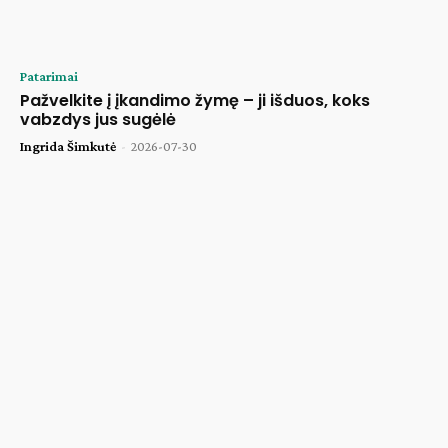
Patarimai
Pažvelkite į įkandimo žymę – ji išduos, koks
vabzdys jus sugėlė
Ingrida Šimkutė
-
2026-07-30