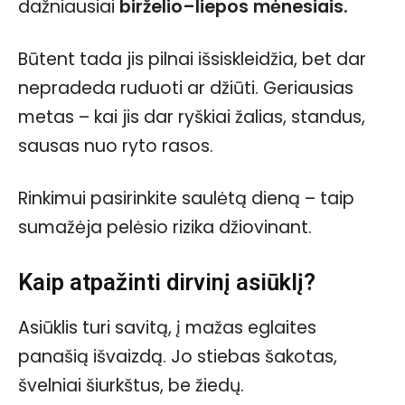
dažniausiai
birželio–liepos mėnesiais.
Būtent tada jis pilnai išsiskleidžia, bet dar
nepradeda ruduoti ar džiūti. Geriausias
metas – kai jis dar ryškiai žalias, standus,
sausas nuo ryto rasos.
Rinkimui pasirinkite saulėtą dieną – taip
sumažėja pelėsio rizika džiovinant.
Kaip atpažinti dirvinį asiūklį?
Asiūklis turi savitą, į mažas eglaites
panašią išvaizdą. Jo stiebas šakotas,
švelniai šiurkštus, be žiedų.