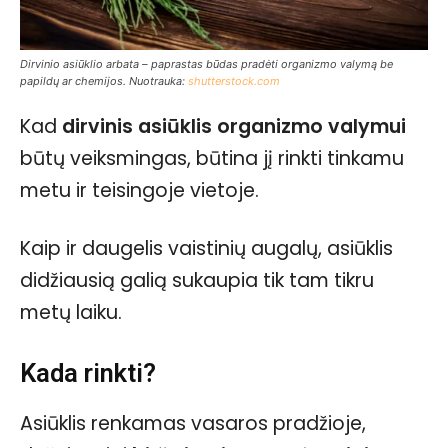
Dirvinio asiūklio arbata – paprastas būdas pradėti organizmo valymą be
papildų ar chemijos. Nuotrauka:
shutterstock.com
Kad
dirvinis asiūklis organizmo valymui
būtų veiksmingas, būtina jį rinkti tinkamu
metu ir teisingoje vietoje.
Kaip ir daugelis vaistinių augalų, asiūklis
didžiausią galią sukaupia tik tam tikru
metų laiku.
Kada rinkti?
Asiūklis renkamas vasaros pradžioje,