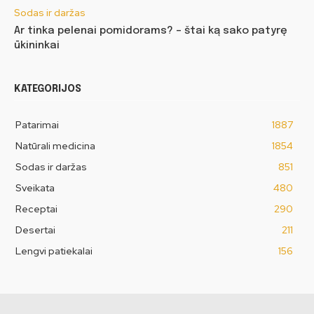
Sodas ir daržas
Ar tinka pelenai pomidorams? – štai ką sako patyrę
ūkininkai
KATEGORIJOS
Patarimai
1887
Natūrali medicina
1854
Sodas ir daržas
851
Sveikata
480
Receptai
290
Desertai
211
Lengvi patiekalai
156