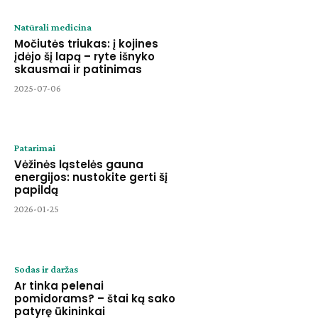
Natūrali medicina
Močiutės triukas: į kojines
įdėjo šį lapą – ryte išnyko
skausmai ir patinimas
2025-07-06
Patarimai
Vėžinės ląstelės gauna
energijos: nustokite gerti šį
papildą
2026-01-25
Sodas ir daržas
Ar tinka pelenai
pomidorams? – štai ką sako
patyrę ūkininkai