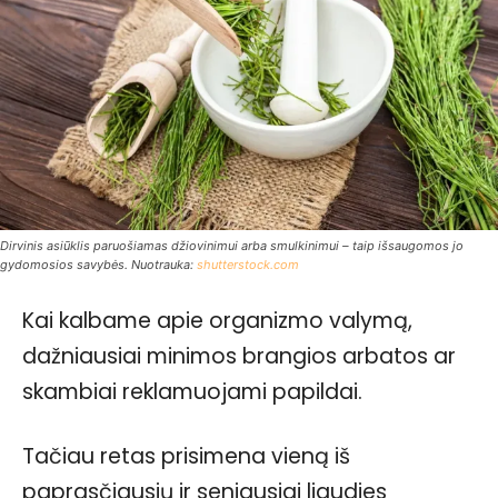
Dirvinis asiūklis paruošiamas džiovinimui arba smulkinimui – taip išsaugomos jo
gydomosios savybės. Nuotrauka:
shutterstock.com
Kai kalbame apie organizmo valymą,
dažniausiai minimos brangios arbatos ar
skambiai reklamuojami papildai.
Tačiau retas prisimena vieną iš
paprasčiausių ir seniausiai liaudies