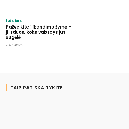
Patarimai
Pažvelkite į įkandimo žymę –
ji išduos, koks vabzdys jus
sugėlė
2026-07-30
TAIP PAT SKAITYKITE