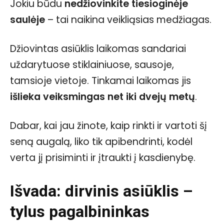
Jokiu būdu
nedžiovinkite tiesioginėje
saulėje
– tai naikina veikliąsias medžiagas.
Džiovintas asiūklis laikomas sandariai
uždarytuose stiklainiuose, sausoje,
tamsioje vietoje. Tinkamai laikomas jis
išlieka veiksmingas net iki dvejų metų
.
Dabar, kai jau žinote, kaip rinkti ir vartoti šį
seną augalą, liko tik apibendrinti, kodėl
verta jį prisiminti ir įtraukti į kasdienybę.
Išvada: dirvinis asiūklis –
tylus pagalbininkas