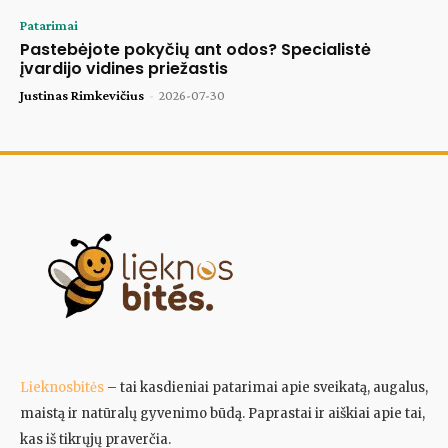
Patarimai
Pastebėjote pokyčių ant odos? Specialistė
įvardijo vidines priežastis
Justinas Rimkevičius
-
2026-07-30
Lieknosbitės
– tai kasdieniai patarimai apie sveikatą, augalus,
maistą ir natūralų gyvenimo būdą. Paprastai ir aiškiai apie tai,
kas iš tikrųjų praverčia.