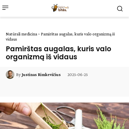
Natūrali medicina
Pamirštas augalas, kuris valo organizmą iš
vidaus
Pamirštas augalas, kuris valo
organizmą iš vidaus
2025-06-25
By
Justinas Rimkevičius
Facebook
WhatsApp
Paštu
Sp