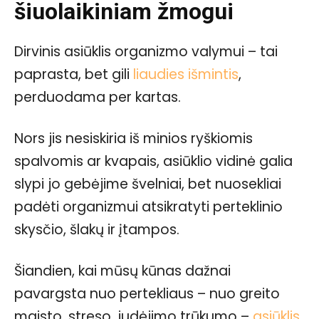
šiuolaikiniam žmogui
Dirvinis asiūklis organizmo valymui – tai
paprasta, bet gili
liaudies išmintis
,
perduodama per kartas.
Nors jis nesiskiria iš minios ryškiomis
spalvomis ar kvapais, asiūklio vidinė galia
slypi jo gebėjime švelniai, bet nuosekliai
padėti organizmui atsikratyti perteklinio
skysčio, šlakų ir įtampos.
Šiandien, kai mūsų kūnas dažnai
pavargsta nuo pertekliaus – nuo greito
maisto, streso, judėjimo trūkumo –
asiūklis