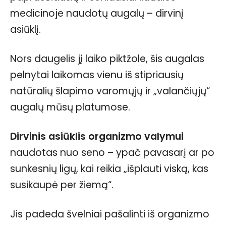
medicinoje naudotų augalų – dirvinį
asiūklį.
Nors daugelis jį laiko piktžole, šis augalas
pelnytai laikomas vienu iš stipriausių
natūralių šlapimo varomųjų ir „valančiųjų“
augalų mūsų platumose.
Dirvinis asiūklis organizmo valymui
naudotas nuo seno – ypač pavasarį ar po
sunkesnių ligų, kai reikia „išplauti viską, kas
susikaupė per žiemą“.
Jis padeda švelniai pašalinti iš organizmo