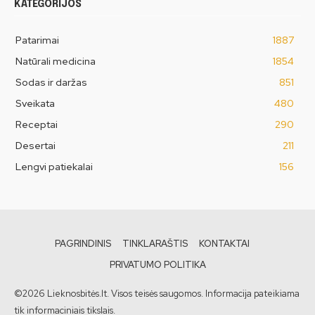
KATEGORIJOS
Patarimai
1887
Natūrali medicina
1854
Sodas ir daržas
851
Sveikata
480
Receptai
290
Desertai
211
Lengvi patiekalai
156
PAGRINDINIS
TINKLARAŠTIS
KONTAKTAI
PRIVATUMO POLITIKA
©2026 Lieknosbitės.lt. Visos teisės saugomos. Informacija pateikiama
tik informaciniais tikslais.