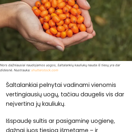
Nors dažniausiai naudojamos uogos, šaltalankių kauliukų nauda iš tiesų yra dar
didesnė. Nuotrauka:
shutterstock.com
Šaltalankiai pelnytai vadinami vienomis
vertingiausių uogų, tačiau daugelis vis dar
neįvertina jų kauliukų.
Išspaudę sultis ar pasigaminę uogienę,
dažnai juos tiesiog išmetame – ir