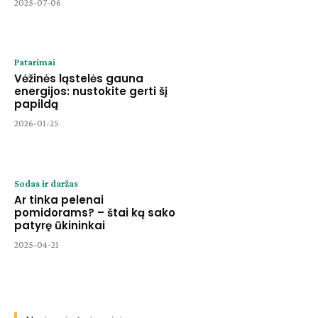
2025-07-06
Patarimai
Vėžinės ląstelės gauna
energijos: nustokite gerti šį
papildą
2026-01-25
Sodas ir daržas
Ar tinka pelenai
pomidorams? – štai ką sako
patyrę ūkininkai
2025-04-21