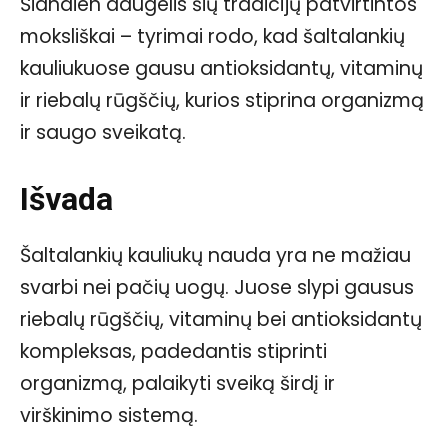
Šiandien daugelis šių tradicijų patvirtintos
moksliškai – tyrimai rodo, kad šaltalankių
kauliukuose gausu antioksidantų, vitaminų
ir riebalų rūgščių, kurios stiprina organizmą
ir saugo sveikatą.
Išvada
Šaltalankių kauliukų nauda yra ne mažiau
svarbi nei pačių uogų. Juose slypi gausus
riebalų rūgščių, vitaminų bei antioksidantų
kompleksas, padedantis stiprinti
organizmą, palaikyti sveiką širdį ir
virškinimo sistemą.