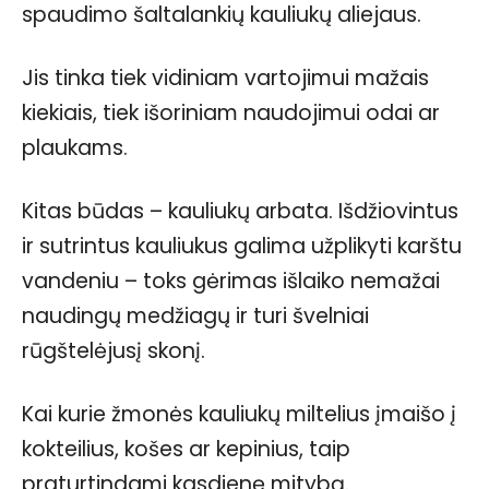
spaudimo šaltalankių kauliukų aliejaus.
Jis tinka tiek vidiniam vartojimui mažais
kiekiais, tiek išoriniam naudojimui odai ar
plaukams.
Kitas būdas – kauliukų arbata. Išdžiovintus
ir sutrintus kauliukus galima užplikyti karštu
vandeniu – toks gėrimas išlaiko nemažai
naudingų medžiagų ir turi švelniai
rūgštelėjusį skonį.
Kai kurie žmonės kauliukų miltelius įmaišo į
kokteilius, košes ar kepinius, taip
praturtindami kasdienę mitybą.