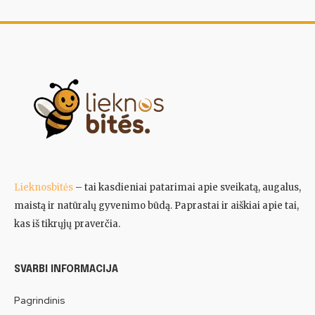
Lieknosbitės
– tai kasdieniai patarimai apie sveikatą, augalus,
maistą ir natūralų gyvenimo būdą. Paprastai ir aiškiai apie tai,
kas iš tikrųjų praverčia.
SVARBI INFORMACIJA
Pagrindinis