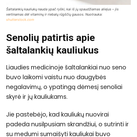
Šaltalankių kauliukų nauda ypač ryški, kai iš jų spaudžiamas aliejus – jis
vertinamas dėl vitaminų ir riebalų rūgščių gausos. Nuotrauka:
shutterstock.com
Senolių patirtis apie
šaltalankių kauliukus
Liaudies medicinoje šaltalankiai nuo seno
buvo laikomi vaistu nuo daugybės
negalavimų, o ypatingą dėmesį senoliai
skyrė ir jų kauliukams.
Jie pastebėjo, kad kauliukų nuovirai
padeda nusilpusiam skrandžiui, o sutrinti ir
su medumi sumaišyti kauliukai buvo