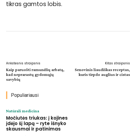
tikras gamtos lobis.
Facebook
WhatsApp
Paštu
Sp
Ankstesnis straipsnis
Kitas straipsnis
Kaip paruošti ramunėlių arbatą,
Senovinis liaudiškas receptas,
kad neprarastų gydomųjų
kuris tirpdo auglius ir cistas
savybių
Populiariausi
Natūrali medicina
Močiutės triukas: į kojines
įdėjo šį lapą – ryte išnyko
skausmai ir patinimas