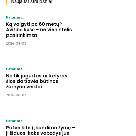
Naujausi straipsniai
Patarimai
Ką valgyti po 60 metų?
Avižinė košė – ne vienintelis
pasirinkimas
2026-08-03
Patarimai
Ne tik jogurtas ar kefyras:
šios daržovės būtinos
žarnyno veiklai
2026-08-02
Patarimai
Pažvelkite į įkandimo žymę –
ji išduos, koks vabzdys jus