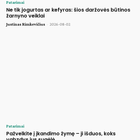
Patarimai
Ne tik jogurtas ar kefyras: šios daržovės būtinos
žarnyno veiklai
Justinas Rimkevičius
-
2026-08-02
Patarimai
Pažvelkite į įkandimo žymę – ji išduos, koks
vabzdys jus sugėlė