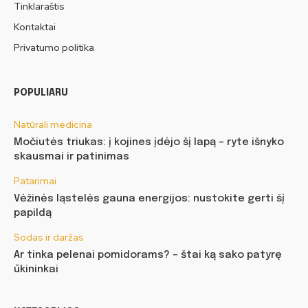
Tinklaraštis
Kontaktai
Privatumo politika
POPULIARU
Natūrali medicina
Močiutės triukas: į kojines įdėjo šį lapą – ryte išnyko
skausmai ir patinimas
Patarimai
Vėžinės ląstelės gauna energijos: nustokite gerti šį
papildą
Sodas ir daržas
Ar tinka pelenai pomidorams? – štai ką sako patyrę
ūkininkai