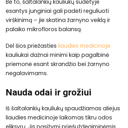
Be to, šaltalankių kauliukų sudėtyje
esantys junginiai gali padėti reguliuoti
virškinimą – jie skatina žarnyno veiklą ir
palaiko mikrofloros balansą.
Dėl šios priežasties
liaudies medicinoje
kauliukai dažnai minimi kaip pagalbinė
priemonė esant skrandžio bei žarnyno
negalavimams.
Nauda odai ir grožiui
Iš šaltalankių kauliukų spaudžiamas aliejus
liaudies medicinoje laikomas tikru odos
eliksyru. Jis pasižymi priešuždegiminėmis