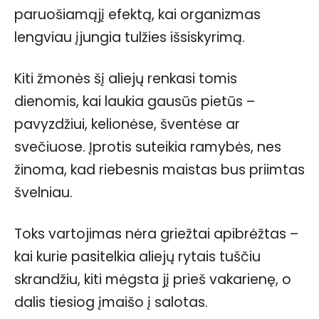
paruošiamąjį efektą, kai organizmas
lengviau įjungia tulžies išsiskyrimą.
Kiti žmonės šį aliejų renkasi tomis
dienomis, kai laukia gausūs pietūs –
pavyzdžiui, kelionėse, šventėse ar
svečiuose. Įprotis suteikia ramybės, nes
žinoma, kad riebesnis maistas bus priimtas
švelniau.
Toks vartojimas nėra griežtai apibrėžtas –
kai kurie pasitelkia aliejų rytais tuščiu
skrandžiu, kiti mėgsta jį prieš vakarienę, o
dalis tiesiog įmaišo į salotas.