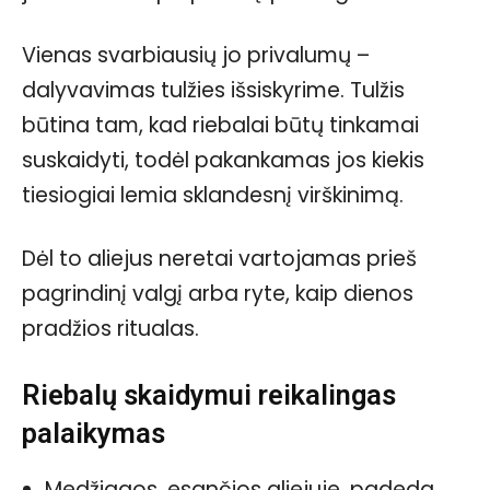
Vienas svarbiausių jo privalumų –
dalyvavimas tulžies išsiskyrime. Tulžis
būtina tam, kad riebalai būtų tinkamai
suskaidyti, todėl pakankamas jos kiekis
tiesiogiai lemia sklandesnį virškinimą.
Dėl to aliejus neretai vartojamas prieš
pagrindinį valgį arba ryte, kaip dienos
pradžios ritualas.
Riebalų skaidymui reikalingas
palaikymas
Medžiagos, esančios aliejuje, padeda