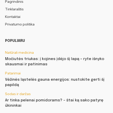
Pagrindinis
Tinklaraštis
Kontaktai
Privatumo politika
POPULIARU
Natūrali medicina
Močiutės triukas: į kojines įdėjo šį lapą – ryte išnyko
skausmai ir patinimas
Patarimai
Vėžinės ląstelės gauna energijos: nustokite gerti šį
papildą
Sodas ir daržas
Ar tinka pelenai pomidorams? – štai ką sako patyrę
ūkininkai