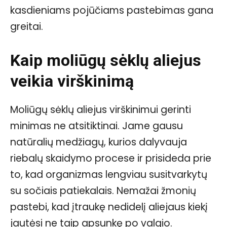
kasdieniams pojūčiams pastebimas gana
greitai.
Kaip moliūgų sėklų aliejus
veikia virškinimą
Moliūgų sėklų aliejus virškinimui gerinti
minimas ne atsitiktinai. Jame gausu
natūralių medžiagų, kurios dalyvauja
riebalų skaidymo procese ir prisideda prie
to, kad organizmas lengviau susitvarkytų
su sočiais patiekalais. Nemažai žmonių
pastebi, kad įtraukę nedidelį aliejaus kiekį
jautėsi ne taip apsunkę po valgio.