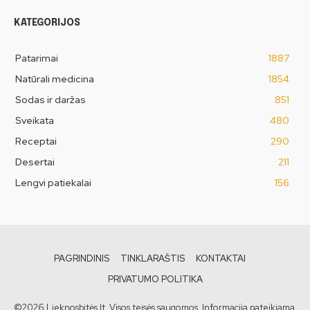
KATEGORIJOS
Patarimai
1887
Natūrali medicina
1854
Sodas ir daržas
851
Sveikata
480
Receptai
290
Desertai
211
Lengvi patiekalai
156
PAGRINDINIS
TINKLARAŠTIS
KONTAKTAI
PRIVATUMO POLITIKA
©2026 Lieknosbitės.lt. Visos teisės saugomos. Informacija pateikiama