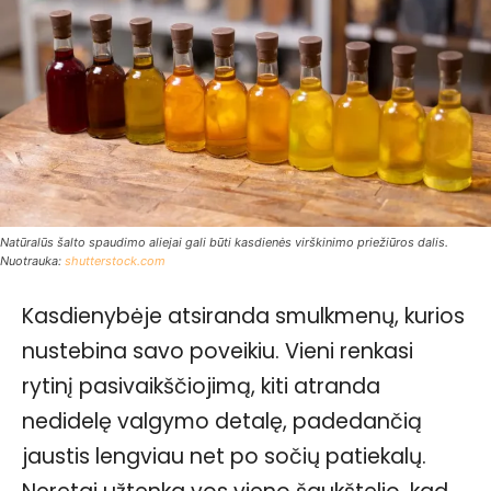
Natūralūs šalto spaudimo aliejai gali būti kasdienės virškinimo priežiūros dalis.
Nuotrauka:
shutterstock.com
Kasdienybėje atsiranda smulkmenų, kurios
nustebina savo poveikiu. Vieni renkasi
rytinį pasivaikščiojimą, kiti atranda
nedidelę valgymo detalę, padedančią
jaustis lengviau net po sočių patiekalų.