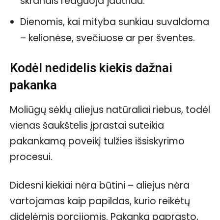
skrandis reaguoja jautriau.
Dienomis, kai mityba sunkiau suvaldoma
– kelionėse, svečiuose ar per šventes.
Kodėl nedidelis kiekis dažnai
pakanka
Moliūgų sėklų aliejus natūraliai riebus, todėl
vienas šaukštelis įprastai suteikia
pakankamą poveikį tulžies išsiskyrimo
procesui.
Didesni kiekiai nėra būtini – aliejus nėra
vartojamas kaip papildas, kurio reikėtų
didelėmis porcijomis. Pakanka paprasto,