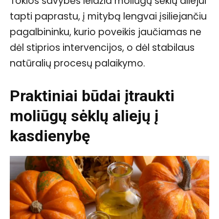
Tokios savybės leidžia moliūgų sėklų aliejui
tapti paprastu, į mitybą lengvai įsiliejančiu
pagalbininku, kurio poveikis jaučiamas ne
dėl stiprios intervencijos, o dėl stabilaus
natūralių procesų palaikymo.
Praktiniai būdai įtraukti
moliūgų sėklų aliejų į
kasdienybę