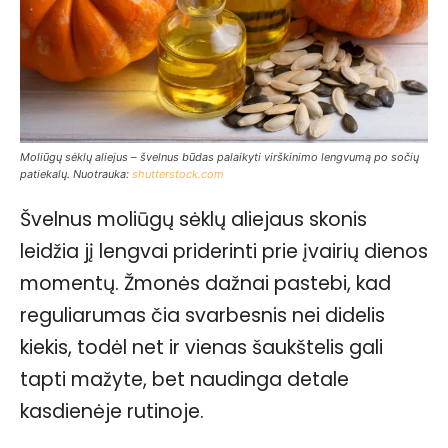
Moliūgų sėklų aliejus – švelnus būdas palaikyti virškinimo lengvumą po sočių
patiekalų. Nuotrauka:
shutterstock.com
Švelnus moliūgų sėklų aliejaus skonis
leidžia jį lengvai priderinti prie įvairių dienos
momentų. Žmonės dažnai pastebi, kad
reguliarumas čia svarbesnis nei didelis
kiekis, todėl net ir vienas šaukštelis gali
tapti mažyte, bet naudinga detale
kasdienėje rutinoje.