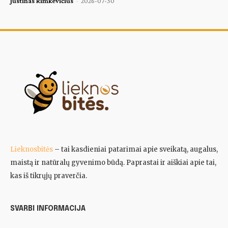
Justinas Rimkevičius
-
2026-07-30
Lieknosbitės
– tai kasdieniai patarimai apie sveikatą, augalus,
maistą ir natūralų gyvenimo būdą. Paprastai ir aiškiai apie tai,
kas iš tikrųjų praverčia.
SVARBI INFORMACIJA