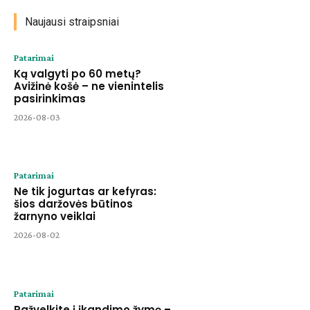
Naujausi straipsniai
Patarimai
Ką valgyti po 60 metų?
Avižinė košė – ne vienintelis
pasirinkimas
2026-08-03
Patarimai
Ne tik jogurtas ar kefyras:
šios daržovės būtinos
žarnyno veiklai
2026-08-02
Patarimai
Pažvelkite į įkandimo žymę –