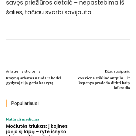
savęs priežiūros detalė – nepastebima iš
šalies, tačiau svarbi savijautai.
Facebook
WhatsApp
Paštu
Sp
Ankstesnis straipsnis
Kitas straipsnis
Kmynų arbatos nauda ir kodėl
Vos viena stiklinė antpilo – ir
gydytojai ją geria kas rytą
kepenys pradeda dirbti kaip
laikrodis
Populiariausi
Natūrali medicina
Močiutės triukas: į kojines
įdėjo šį lapą – ryte išnyko