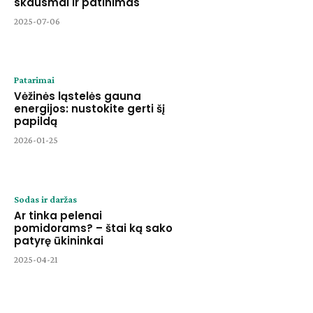
skausmai ir patinimas
2025-07-06
Patarimai
Vėžinės ląstelės gauna
energijos: nustokite gerti šį
papildą
2026-01-25
Sodas ir daržas
Ar tinka pelenai
pomidorams? – štai ką sako
patyrę ūkininkai
2025-04-21