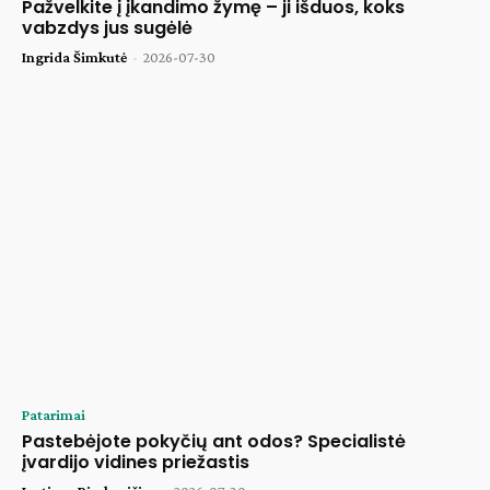
Pažvelkite į įkandimo žymę – ji išduos, koks
vabzdys jus sugėlė
Ingrida Šimkutė
-
2026-07-30
Patarimai
Pastebėjote pokyčių ant odos? Specialistė
įvardijo vidines priežastis