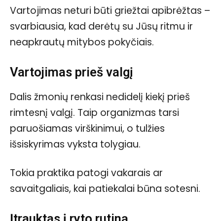
Vartojimas neturi būti griežtai apibrėžtas –
svarbiausia, kad derėtų su Jūsų ritmu ir
neapkrautų mitybos pokyčiais.
Vartojimas prieš valgį
Dalis žmonių renkasi nedidelį kiekį prieš
rimtesnį valgį. Taip organizmas tarsi
paruošiamas virškinimui, o tulžies
išsiskyrimas vyksta tolygiau.
Tokia praktika patogi vakarais ar
savaitgaliais, kai patiekalai būna sotesni.
Įtrauktas į ryto rutiną