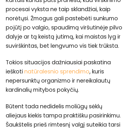
Kartais kūnas pats praneša, kad virškinimo
procesai vyksta ne taip sklandžiai, kaip
norėtųsi. Žmogus gali pastebėti sunkumo
pojūtį po valgio, spaudimą viršutinėje pilvo
dalyje ar tą keistą jutimą, kai maistas lyg ir
suvirškintas, bet lengvumo vis tiek trūksta.
Tokios situacijos dažniausiai paskatina
ieškoti
natūralesnio sprendimo
, kuris
nepersunktų organizmo ir nereikalautų
kardinalių mitybos pokyčių.
Būtent tada nedidelis moliūgų sėklų
aliejaus kiekis tampa praktišku pasirinkimu.
Šaukštelis prieš rimtesnį valgį suteikia tarsi