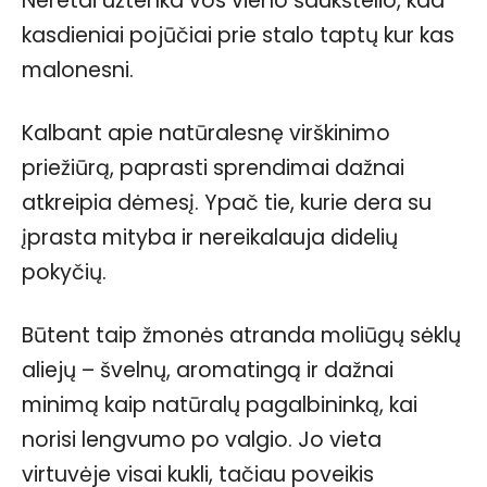
Neretai užtenka vos vieno šaukštelio, kad
kasdieniai pojūčiai prie stalo taptų kur kas
malonesni.
Kalbant apie natūralesnę virškinimo
priežiūrą, paprasti sprendimai dažnai
atkreipia dėmesį. Ypač tie, kurie dera su
įprasta mityba ir nereikalauja didelių
pokyčių.
Būtent taip žmonės atranda moliūgų sėklų
aliejų – švelnų, aromatingą ir dažnai
minimą kaip natūralų pagalbininką, kai
norisi lengvumo po valgio. Jo vieta
virtuvėje visai kukli, tačiau poveikis