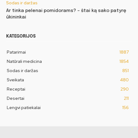
Sodas ir daržas
Ar tinka pelenai pomidorams? – štai ką sako patyrę
ūkininkai
KATEGORIJOS
Patarimai
1887
Natūrali medicina
1854
Sodas ir daržas
851
Sveikata
480
Receptai
290
Desertai
211
Lengvi patiekalai
156