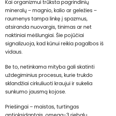
Kai organizmui trūksta pagrindinių
mineralų – magnio, kalio ar geležies –
raumenys tampa linkę į spazmus,
atsiranda nuovargis, tinimas ar net
naktiniai mėšlungiai. Šie pojūčiai
signalizuoja, kad kūnui reikia pagalbos iš
vidaus.
Be to, netinkama mityba gali skatinti
uždegiminius procesus, kurie trukdo
sklandžiai cirkuliuoti kraujui ir sukelia
sunkumo jausmą kojose.
Priešingai – maistas, turtingas
antioksidantais, omega-3 riebalų