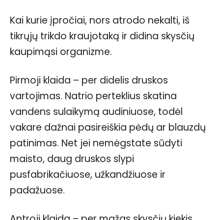
Kai kurie įpročiai, nors atrodo nekalti, iš
tikrųjų trikdo kraujotaką ir didina skysčių
kaupimąsi organizme.
Pirmoji klaida – per didelis druskos
vartojimas. Natrio perteklius skatina
vandens sulaikymą audiniuose, todėl
vakare dažnai pasireiškia pėdų ar blauzdų
patinimas. Net jei nemėgstate sūdyti
maisto, daug druskos slypi
pusfabrikačiuose, užkandžiuose ir
padažuose.
Antroji klaida – per mažas skysčių kiekis.