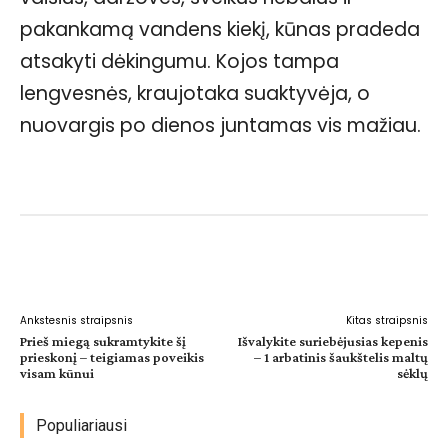
pakankamą vandens kiekį, kūnas pradeda
atsakyti dėkingumu. Kojos tampa
lengvesnės, kraujotaka suaktyvėja, o
nuovargis po dienos juntamas vis mažiau.
Facebook
WhatsApp
Paštu
Sp
Ankstesnis straipsnis
Kitas straipsnis
Prieš miegą sukramtykite šį
Išvalykite suriebėjusias kepenis
prieskonį – teigiamas poveikis
– 1 arbatinis šaukštelis maltų
visam kūnui
sėklų
Populiariausi