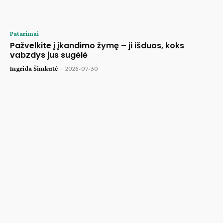
Patarimai
Pažvelkite į įkandimo žymę – ji išduos, koks
vabzdys jus sugėlė
Ingrida Šimkutė
-
2026-07-30