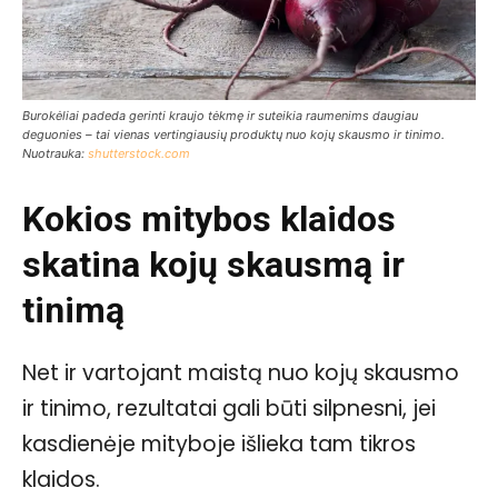
Burokėliai padeda gerinti kraujo tėkmę ir suteikia raumenims daugiau
deguonies – tai vienas vertingiausių produktų nuo kojų skausmo ir tinimo.
Nuotrauka:
shutterstock.com
Kokios mitybos klaidos
skatina kojų skausmą ir
tinimą
Net ir vartojant maistą nuo kojų skausmo
ir tinimo, rezultatai gali būti silpnesni, jei
kasdienėje mityboje išlieka tam tikros
klaidos.