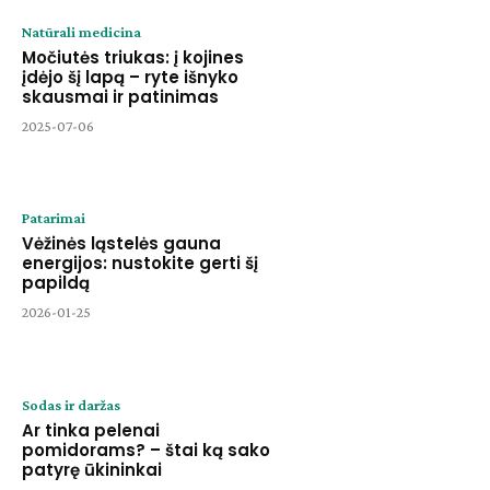
Natūrali medicina
Močiutės triukas: į kojines
įdėjo šį lapą – ryte išnyko
skausmai ir patinimas
2025-07-06
Patarimai
Vėžinės ląstelės gauna
energijos: nustokite gerti šį
papildą
2026-01-25
Sodas ir daržas
Ar tinka pelenai
pomidorams? – štai ką sako
patyrę ūkininkai