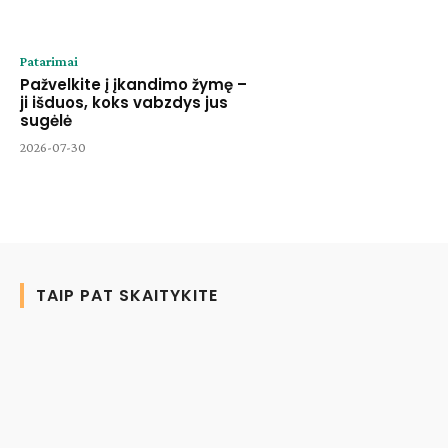
Patarimai
Pažvelkite į įkandimo žymę –
ji išduos, koks vabzdys jus
sugėlė
2026-07-30
TAIP PAT SKAITYKITE