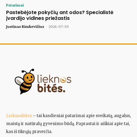
Patarimai
Pastebėjote pokyčių ant odos? Specialistė
įvardijo vidines priežastis
Justinas Rimkevičius
-
2026-07-30
Lieknosbitės
– tai kasdieniai patarimai apie sveikatą, augalus,
maistą ir natūralų gyvenimo būdą. Paprastai ir aiškiai apie tai,
kas iš tikrųjų praverčia.