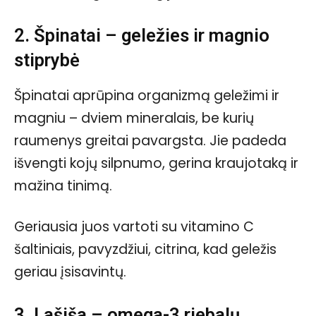
2. Špinatai – geležies ir magnio
stiprybė
Špinatai aprūpina organizmą geležimi ir
magniu – dviem mineralais, be kurių
raumenys greitai pavargsta. Jie padeda
išvengti kojų silpnumo, gerina kraujotaką ir
mažina tinimą.
Geriausia juos vartoti su vitamino C
šaltiniais, pavyzdžiui, citrina, kad geležis
geriau įsisavintų.
3. Lašiša – omega-3 riebalų