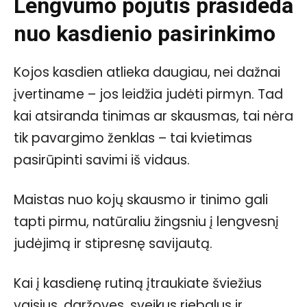
Lengvumo pojūtis prasideda
nuo kasdienio pasirinkimo
Kojos kasdien atlieka daugiau, nei dažnai
įvertiname – jos leidžia judėti pirmyn. Tad
kai atsiranda tinimas ar skausmas, tai nėra
tik pavargimo ženklas – tai kvietimas
pasirūpinti savimi iš vidaus.
Maistas nuo kojų skausmo ir tinimo gali
tapti pirmu, natūraliu žingsniu į lengvesnį
judėjimą ir stipresnę savijautą.
Kai į kasdienę rutiną įtraukiate šviežius
vaisius, daržoves, sveikus riebalus ir