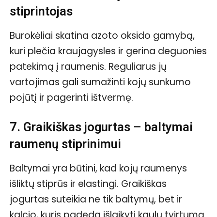
stiprintojas
Burokėliai skatina azoto oksido gamybą,
kuri plečia kraujagysles ir gerina deguonies
patekimą į raumenis. Reguliarus jų
vartojimas gali sumažinti kojų sunkumo
pojūtį ir pagerinti ištvermę.
7. Graikiškas jogurtas – baltymai
raumenų stiprinimui
Baltymai yra būtini, kad kojų raumenys
išliktų stiprūs ir elastingi. Graikiškas
jogurtas suteikia ne tik baltymų, bet ir
kalcio, kuris padeda išlaikyti kaulų tvirtumą