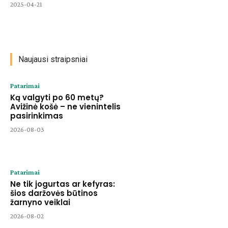
2025-04-21
Naujausi straipsniai
Patarimai
Ką valgyti po 60 metų?
Avižinė košė – ne vienintelis
pasirinkimas
2026-08-03
Patarimai
Ne tik jogurtas ar kefyras:
šios daržovės būtinos
žarnyno veiklai
2026-08-02