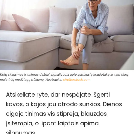
Kojų skausmas ir tinimas dažnai signalizuoja apie sutrikusią kraujotaką ar tam tikrų
maistinių medžiagų trūkumą. Nuotrauka:
shutterstock.com
Atsikeliate ryte, dar nespėjate išgerti
kavos, o kojos jau atrodo sunkios. Dienos
eigoje tinimas vis stiprėja, blauzdos
įsitempia, o lipant laiptais apima
silpnumas.