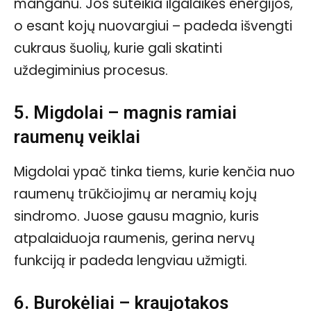
manganu. Jos suteikia ilgalaikės energijos,
o esant kojų nuovargiui – padeda išvengti
cukraus šuolių, kurie gali skatinti
uždegiminius procesus.
5. Migdolai – magnis ramiai
raumenų veiklai
Migdolai ypač tinka tiems, kurie kenčia nuo
raumenų trūkčiojimų ar neramių kojų
sindromo. Juose gausu magnio, kuris
atpalaiduoja raumenis, gerina nervų
funkciją ir padeda lengviau užmigti.
6. Burokėliai – kraujotakos