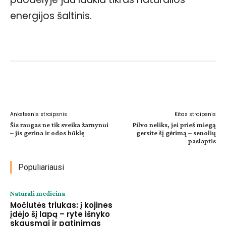
energijos šaltinis.
Facebook
WhatsApp
Paštu
Sp
Ankstesnis straipsnis
Kitas straipsnis
Šis raugas ne tik sveika žarnynui
Pilvo neliks, jei prieš miegą
– jis gerina ir odos būklę
gersite šį gėrimą – senolių
paslaptis
Populiariausi
Natūrali medicina
Močiutės triukas: į kojines
įdėjo šį lapą – ryte išnyko
skausmai ir patinimas