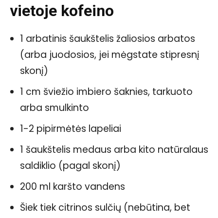
vietoje kofeino
1 arbatinis šaukštelis žaliosios arbatos
(arba juodosios, jei mėgstate stipresnį
skonį)
1 cm šviežio imbiero šaknies, tarkuoto
arba smulkinto
1-2 pipirmėtės lapeliai
1 šaukštelis medaus arba kito natūralaus
saldiklio (pagal skonį)
200 ml karšto vandens
Šiek tiek citrinos sulčių (nebūtina, bet