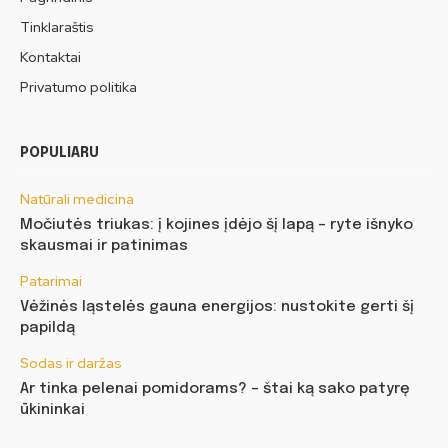
Tinklaraštis
Kontaktai
Privatumo politika
POPULIARU
Natūrali medicina
Močiutės triukas: į kojines įdėjo šį lapą – ryte išnyko
skausmai ir patinimas
Patarimai
Vėžinės ląstelės gauna energijos: nustokite gerti šį
papildą
Sodas ir daržas
Ar tinka pelenai pomidorams? – štai ką sako patyrę
ūkininkai