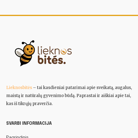
Lieknosbitės
– tai kasdieniai patarimai apie sveikatą, augalus,
maistą ir natūralų gyvenimo būdą. Paprastai ir aiškiai apie tai,
kas iš tikrųjų praverčia.
SVARBI INFORMACIJA
Pagrindinis