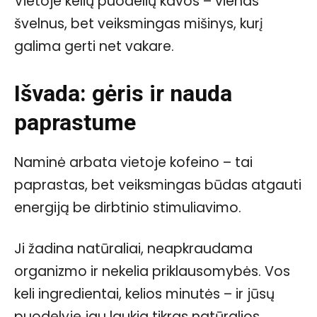
Vietoje kelių puodelių kavos – vienas
švelnus, bet veiksmingas mišinys, kurį
galima gerti net vakare.
Išvada: gėris ir nauda
paprastume
Naminė arbata vietoje kofeino – tai
paprastas, bet veiksmingas būdas atgauti
energiją be dirbtinio stimuliavimo.
Ji žadina natūraliai, neapkraudama
organizmo ir nekelia priklausomybės. Vos
keli ingredientai, kelios minutės – ir jūsų
puodelyje jau laukia tikras natūralios