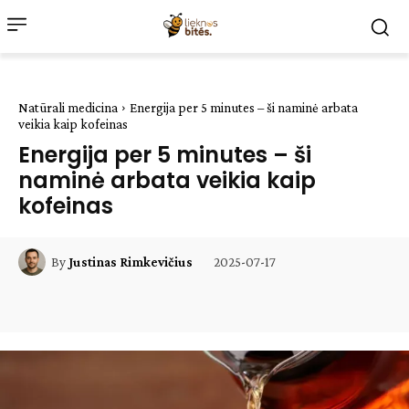
Natūrali medicina
Energija per 5 minutes – ši naminė arbata
veikia kaip kofeinas
Energija per 5 minutes – ši
naminė arbata veikia kaip
kofeinas
2025-07-17
By
Justinas Rimkevičius
Facebook
WhatsApp
Paštu
Sp