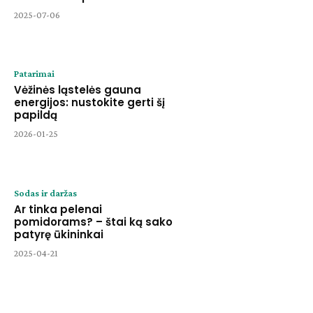
2025-07-06
Patarimai
Vėžinės ląstelės gauna
energijos: nustokite gerti šį
papildą
2026-01-25
Sodas ir daržas
Ar tinka pelenai
pomidorams? – štai ką sako
patyrę ūkininkai
2025-04-21