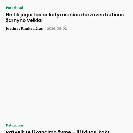
Patarimai
Ne tik jogurtas ar kefyras: šios daržovės būtinos
žarnyno veiklai
Justinas Rimkevičius
-
2026-08-02
Patarimai
Pažvelkite į įkandimo žymę – ji išduos, koks