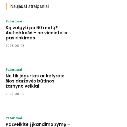
Naujausi straipsniai
Patarimai
Ką valgyti po 60 metų?
Avižinė košė – ne vienintelis
pasirinkimas
2026-08-03
Patarimai
Ne tik jogurtas ar kefyras:
šios daržovės būtinos
žarnyno veiklai
2026-08-02
Patarimai
Pažvelkite į įkandimo žymę –