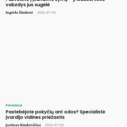
vabzdys jus sugėlė
Ingrida Šimkutė
-
2026-07-30
Patarimai
Pastebėjote pokyčių ant odos? Specialistė
įvardijo vidines priežastis
Justinas Rimkevičius
-
2026-07-30