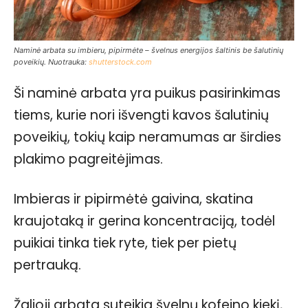
Naminė arbata su imbieru, pipirmėte – švelnus energijos šaltinis be šalutinių
poveikių. Nuotrauka:
shutterstock.com
Ši naminė arbata yra puikus pasirinkimas
tiems, kurie nori išvengti kavos šalutinių
poveikių, tokių kaip neramumas ar širdies
plakimo pagreitėjimas.
Imbieras ir pipirmėtė gaivina, skatina
kraujotaką ir gerina koncentraciją, todėl
puikiai tinka tiek ryte, tiek per pietų
pertrauką.
Žalioji arbata suteikia švelnų kofeino kiekį,