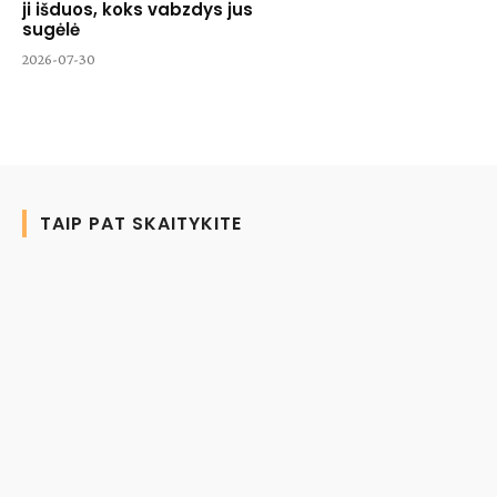
ji išduos, koks vabzdys jus
sugėlė
2026-07-30
TAIP PAT SKAITYKITE