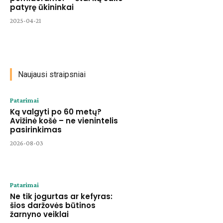
patyrę ūkininkai
2025-04-21
Naujausi straipsniai
Patarimai
Ką valgyti po 60 metų?
Avižinė košė – ne vienintelis
pasirinkimas
2026-08-03
Patarimai
Ne tik jogurtas ar kefyras:
šios daržovės būtinos
žarnyno veiklai