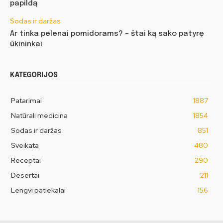
papildą
Sodas ir daržas
Ar tinka pelenai pomidorams? – štai ką sako patyrę
ūkininkai
KATEGORIJOS
Patarimai
1887
Natūrali medicina
1854
Sodas ir daržas
851
Sveikata
480
Receptai
290
Desertai
211
Lengvi patiekalai
156