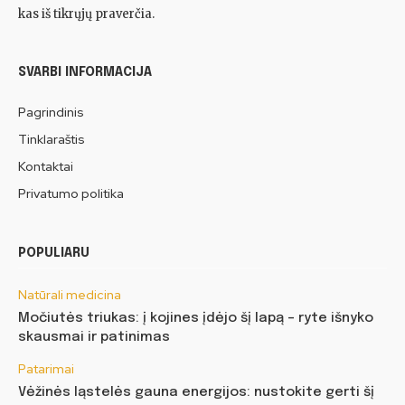
kas iš tikrųjų praverčia.
SVARBI INFORMACIJA
Pagrindinis
Tinklaraštis
Kontaktai
Privatumo politika
POPULIARU
Natūrali medicina
Močiutės triukas: į kojines įdėjo šį lapą – ryte išnyko
skausmai ir patinimas
Patarimai
Vėžinės ląstelės gauna energijos: nustokite gerti šį