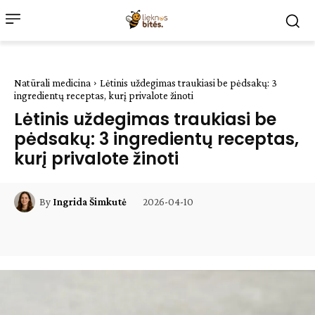
Natūrali medicina
Lėtinis uždegimas traukiasi be pėdsakų: 3
ingredientų receptas, kurį privalote žinoti
Lėtinis uždegimas traukiasi be
pėdsakų: 3 ingredientų receptas,
kurį privalote žinoti
2026-04-10
By
Ingrida Šimkutė
Facebook
WhatsApp
Paštu
Sp