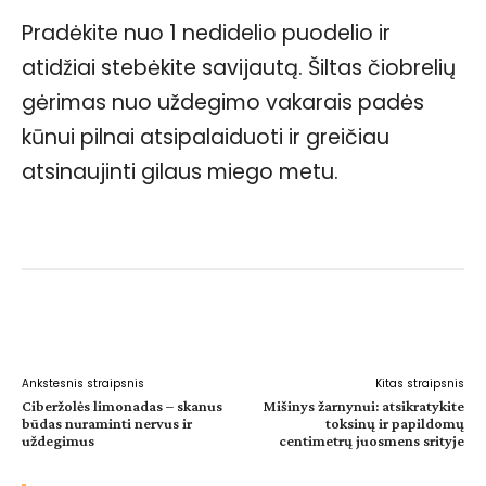
Pradėkite nuo 1 nedidelio puodelio ir
atidžiai stebėkite savijautą. Šiltas čiobrelių
gėrimas nuo uždegimo vakarais padės
kūnui pilnai atsipalaiduoti ir greičiau
atsinaujinti gilaus miego metu.
Facebook
WhatsApp
Paštu
Sp
Ankstesnis straipsnis
Kitas straipsnis
Ciberžolės limonadas – skanus
Mišinys žarnynui: atsikratykite
būdas nuraminti nervus ir
toksinų ir papildomų
uždegimus
centimetrų juosmens srityje