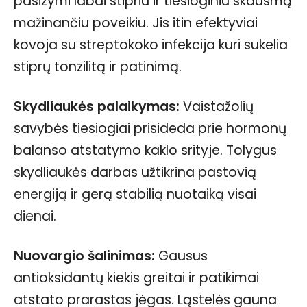
pasižymi labai stipriu ir tiesioginiu skausmą
mažinančiu poveikiu. Jis itin efektyviai
kovoja su streptokoko infekcija kuri sukelia
stiprų tonzilitą ir patinimą.
Skydliaukės palaikymas:
Vaistažolių
savybės tiesiogiai prisideda prie hormonų
balanso atstatymo kaklo srityje. Tolygus
skydliaukės darbas užtikrina pastovią
energiją ir gerą stabilią nuotaiką visai
dienai.
Nuovargio šalinimas:
Gausus
antioksidantų kiekis greitai ir patikimai
atstato prarastas jėgas. Ląstelės gauna