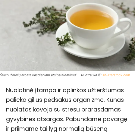
Švelni žolelių arbata kasdieniam atsipalaidavimui. – Nuotrauka iš:
shutterstock.com
Nuolatinė įtampa ir aplinkos užterštumas
palieka gilius pėdsakus organizme. Kūnas
nuolatos kovoja su stresu prarasdamas
gyvybines atsargas. Pabundame pavargę
ir priimame tai lyg normalią būseną