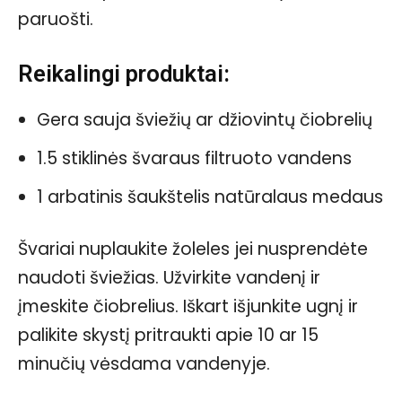
paruošti.
Reikalingi produktai:
Gera sauja šviežių ar džiovintų čiobrelių
1.5 stiklinės švaraus filtruoto vandens
1 arbatinis šaukštelis natūralaus medaus
Švariai nuplaukite žoleles jei nusprendėte
naudoti šviežias. Užvirkite vandenį ir
įmeskite čiobrelius. Iškart išjunkite ugnį ir
palikite skystį pritraukti apie 10 ar 15
minučių vėsdama vandenyje.