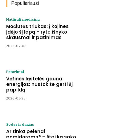
Populiariausi
Natūrali medicina
Močiutės triukas: į kojines
įdėjo šį lapą – ryte išnyko
skausmai ir patinimas
2025-07-06
Patarimai
Vėžinės ląstelės gauna
energijos: nustokite gerti šį
papildą
2026-01-25
Sodas ir daržas
Ar tinka pelenai
pomidorams? – štai ką sako