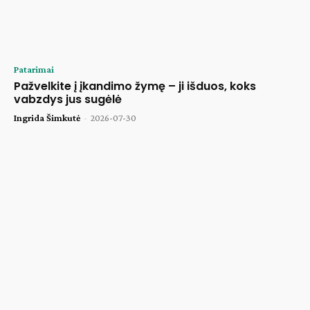
Patarimai
Pažvelkite į įkandimo žymę – ji išduos, koks
vabzdys jus sugėlė
Ingrida Šimkutė
-
2026-07-30