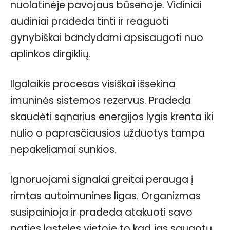
nuolatinėje pavojaus būsenoje. Vidiniai
audiniai pradeda tinti ir reaguoti
gynybiškai bandydami apsisaugoti nuo
aplinkos dirgiklių.
Ilgalaikis procesas visiškai išsekina
imuninės sistemos rezervus. Pradeda
skaudėti sąnarius energijos lygis krenta iki
nulio o paprasčiausios užduotys tampa
nepakeliamai sunkios.
Ignoruojami signalai greitai perauga į
rimtas autoimunines ligas. Organizmas
susipainioja ir pradeda atakuoti savo
paties ląsteles vietoje to kad jas saugotų.