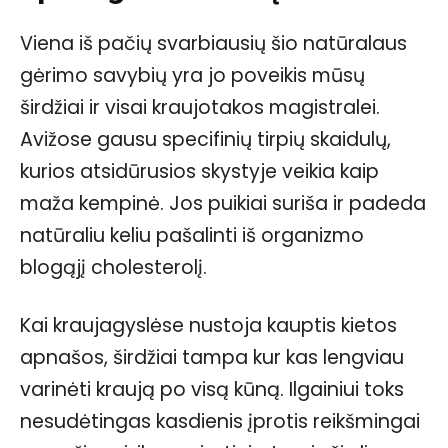
Viena iš pačių svarbiausių šio natūralaus
gėrimo savybių yra jo poveikis mūsų
širdžiai ir visai kraujotakos magistralei.
Avižose gausu specifinių tirpių skaidulų,
kurios atsidūrusios skystyje veikia kaip
maža kempinė. Jos puikiai suriša ir padeda
natūraliu keliu pašalinti iš organizmo
blogąjį cholesterolį.
Kai kraujagyslėse nustoja kauptis kietos
apnašos, širdžiai tampa kur kas lengviau
varinėti kraują po visą kūną. Ilgainiui toks
nesudėtingas kasdienis įprotis reikšmingai