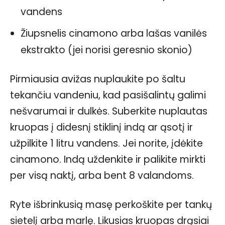
vandens
Žiupsnelis cinamono arba lašas vanilės
ekstrakto (jei norisi geresnio skonio)
Pirmiausia avižas nuplaukite po šaltu
tekančiu vandeniu, kad pasišalintų galimi
nešvarumai ir dulkės. Suberkite nuplautas
kruopas į didesnį stiklinį indą ar ąsotį ir
užpilkite 1 litru vandens. Jei norite, įdėkite
cinamono. Indą uždenkite ir palikite mirkti
per visą naktį, arba bent 8 valandoms.
Ryte išbrinkusią masę perkoškite per tankų
sietelį arba marlę. Likusias kruopas drąsiai