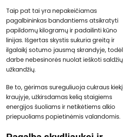
Taip pat tai yra nepakeičiamas
pagalbininkas bandantiems atsikratyti
papildomų kilogramų ir padailinti kūno
linijas. Išgertas skystis sukuria greitą ir
ilgalaikį sotumo jausmą skrandyje, todėl
darbe nebesinorės nuolat ieškoti saldžių
užkandžių.
Be to, gėrimas sureguliuoja cukraus kiekį
kraujyje, užkirsdamas kelią staigiems
energijos šuoliams ir netikėtiems alkio
priepuoliams popietinėmis valandomis.