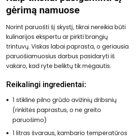
gėrimą namuose
Norint paruošti šį skystį, tikrai nereikia būti
kulinarijos ekspertu ar pirkti brangių
trintuvų. Viskas labai paprasta, o geriausia
paruošiamuosius darbus pasidaryti iš
vakaro, kad ryte beliktų tik mėgautis.
Reikalingi ingredientai:
1 stiklinė pilno grūdo avižinių dribsnių
(rinkitės paprastus, o ne greito
paruošimo)
1 litras švaraus, kambario temperatūros