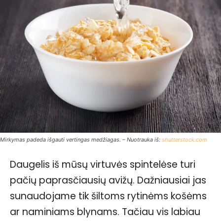
Mirkymas padeda išgauti vertingas medžiagas. – Nuotrauka iš:
shutterstock.com
Daugelis iš mūsų virtuvės spintelėse turi
pačių paprasčiausių avižų. Dažniausiai jas
sunaudojame tik šiltoms rytinėms košėms
ar naminiams blynams. Tačiau vis labiau