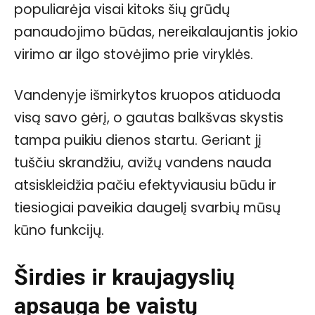
populiarėja visai kitoks šių grūdų
panaudojimo būdas, nereikalaujantis jokio
virimo ar ilgo stovėjimo prie viryklės.
Vandenyje išmirkytos kruopos atiduoda
visą savo gėrį, o gautas balkšvas skystis
tampa puikiu dienos startu. Geriant jį
tuščiu skrandžiu, avižų vandens nauda
atsiskleidžia pačiu efektyviausiu būdu ir
tiesiogiai paveikia daugelį svarbių mūsų
kūno funkcijų.
Širdies ir kraujagyslių
apsauga be vaistų