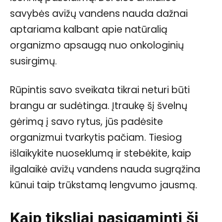
savybės avižų vandens nauda dažnai
aptariama kalbant apie natūralią
organizmo apsaugą nuo onkologinių
susirgimų.
Rūpintis savo sveikata tikrai neturi būti
brangu ar sudėtinga. Įtraukę šį švelnų
gėrimą į savo rytus, jūs padėsite
organizmui tvarkytis pačiam. Tiesiog
išlaikykite nuoseklumą ir stebėkite, kaip
ilgalaikė avižų vandens nauda sugrąžina
kūnui taip trūkstamą lengvumo jausmą.
Kaip tiksliai pasigaminti šį