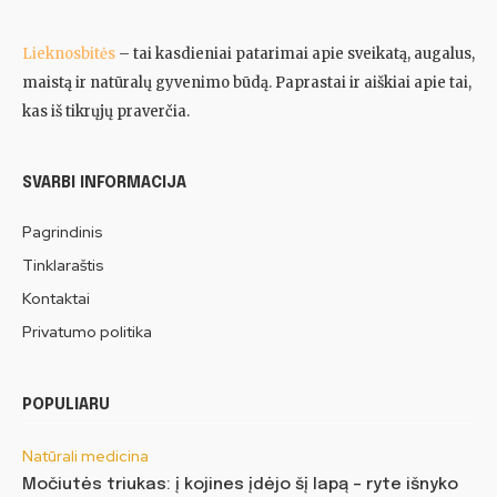
Lieknosbitės
– tai kasdieniai patarimai apie sveikatą, augalus,
maistą ir natūralų gyvenimo būdą. Paprastai ir aiškiai apie tai,
kas iš tikrųjų praverčia.
SVARBI INFORMACIJA
Pagrindinis
Tinklaraštis
Kontaktai
Privatumo politika
POPULIARU
Natūrali medicina
Močiutės triukas: į kojines įdėjo šį lapą – ryte išnyko