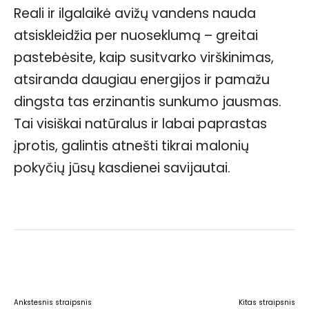
Reali ir ilgalaikė avižų vandens nauda
atsiskleidžia per nuoseklumą – greitai
pastebėsite, kaip susitvarko virškinimas,
atsiranda daugiau energijos ir pamažu
dingsta tas erzinantis sunkumo jausmas.
Tai visiškai natūralus ir labai paprastas
įprotis, galintis atnešti tikrai malonių
pokyčių jūsų kasdienei savijautai.
Facebook
WhatsApp
Paštu
Sp
Ankstesnis straipsnis
Kitas straipsnis