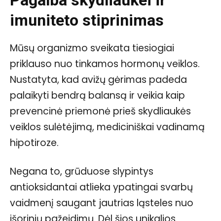
Pagalba skydliaukei ir
imuniteto stiprinimas
Mūsų organizmo sveikata tiesiogiai
priklauso nuo tinkamos hormonų veiklos.
Nustatyta, kad avižų gėrimas padeda
palaikyti bendrą balansą ir veikia kaip
prevencinė priemonė prieš skydliaukės
veiklos sulėtėjimą, mediciniškai vadinamą
hipotiroze.
Negana to, grūduose slypintys
antioksidantai atlieka ypatingai svarbų
vaidmenį saugant jautrias ląsteles nuo
išorinių pažeidimų. Dėl šios unikalios