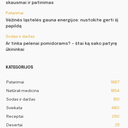
skausmai ir patinimas
Patarimai
Vėžinės ląstelės gauna energijos: nustokite gerti šį
papildą
Sodas ir daržas
Ar tinka pelenai pomidorams? – štai ką sako patyrę
ūkininkai
KATEGORIJOS
Patarimai
1887
Natūrali medicina
1854
Sodas ir daržas
851
Sveikata
480
Receptai
290
Desertai
211