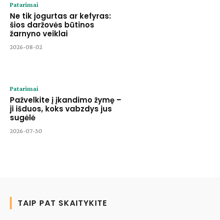
Patarimai
Ne tik jogurtas ar kefyras:
šios daržovės būtinos
žarnyno veiklai
2026-08-02
Patarimai
Pažvelkite į įkandimo žymę –
ji išduos, koks vabzdys jus
sugėlė
2026-07-30
TAIP PAT SKAITYKITE