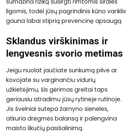
sumažina riziką susirgti rimtomis širdies
ligomis, todėl jūsų pagrindinis kūno variklis
gauna labai stiprią prevencinę apsaugą.
Sklandus virškinimas ir
lengvesnis svorio metimas
Jeigu nuolat jaučiate sunkumą pilve ar
kovojate su varginančiu vidurių
užkietėjimu, šis gėrimas greitai taps
geriausiu atradimu jūsų rytinėje rutinoje.
Jis švelniai sutepa žarnyno sieneles,
atkuria drėgmės balansą ir palengvina
maisto likučių pasišalinimą.