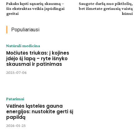
Pakaks kęsti sąnarių skausmą –
Saugote daržą nuo piktžolių,
šis ekstraktas veikia įspūdingai
bet išmetate geriausią vaistą
greitai
kūnui
Populiariausi
Natūrali medicina
Močiutės triukas: į kojines
įdėjo šį lapą – ryte išnyko
skausmai ir patinimas
2025-07-06
Patarimai
Vėžinės ląstelės gauna
energijos: nustokite gerti šį
papildą
2026-01-25