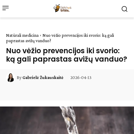
Natūrali medicina
Nuo vėžio prevencijos iki svorio: ką gali
paprastas avižų vanduo?
Nuo vėžio prevencijos iki svorio:
ką gali paprastas avižų vanduo?
2026-04-13
By
Gabrielė Žukauskaitė
Facebook
WhatsApp
Paštu
Sp