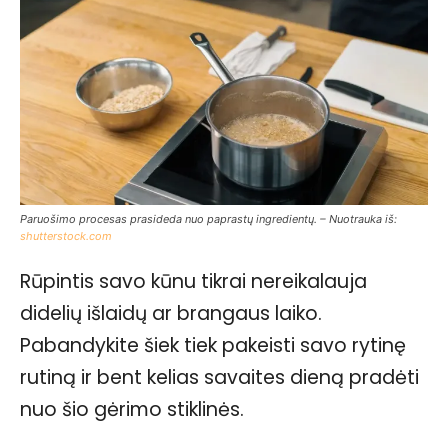
Paruošimo procesas prasideda nuo paprastų ingredientų. – Nuotrauka iš:
shutterstock.com
Rūpintis savo kūnu tikrai nereikalauja
didelių išlaidų ar brangaus laiko.
Pabandykite šiek tiek pakeisti savo rytinę
rutiną ir bent kelias savaites dieną pradėti
nuo šio gėrimo stiklinės.