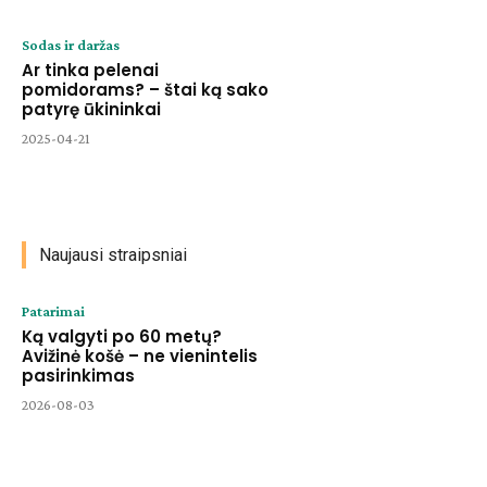
Sodas ir daržas
Ar tinka pelenai
pomidorams? – štai ką sako
patyrę ūkininkai
2025-04-21
Naujausi straipsniai
Patarimai
Ką valgyti po 60 metų?
Avižinė košė – ne vienintelis
pasirinkimas
2026-08-03