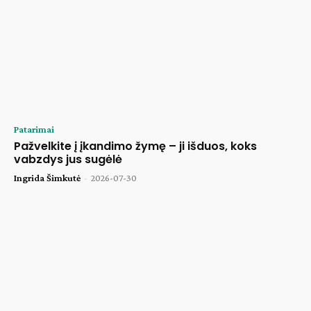
Patarimai
Pažvelkite į įkandimo žymę – ji išduos, koks
vabzdys jus sugėlė
Ingrida Šimkutė
-
2026-07-30