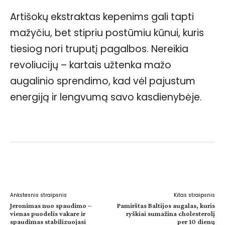
Artišokų ekstraktas kepenims gali tapti
mažyčiu, bet stipriu postūmiu kūnui, kuris
tiesiog nori truputį pagalbos. Nereikia
revoliucijų – kartais užtenka mažo
augalinio sprendimo, kad vėl pajustum
energiją ir lengvumą savo kasdienybėje.
Facebook
WhatsApp
Paštu
Sp
Ankstesnis straipsnis
Kitas straipsnis
Jeronimas nuo spaudimo –
Pamirštas Baltijos augalas, kuris
vienas puodelis vakare ir
ryškiai sumažina cholesterolį
spaudimas stabilizuojasi
per 10 dienų