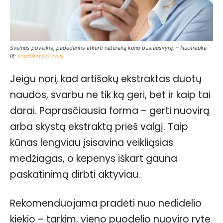
Švelnus poveikis, padedantis atkurti natūralią kūno pusiausvyrą. – Nuotrauka
iš:
shutterstock.com
Jeigu nori, kad artišokų ekstraktas duotų
naudos, svarbu ne tik ką geri, bet ir kaip tai
darai. Paprasčiausia forma – gerti nuovirą
arba skystą ekstraktą prieš valgį. Taip
kūnas lengviau įsisavina veikliąsias
medžiagas, o kepenys iškart gauna
paskatinimą dirbti aktyviau.
Rekomenduojama pradėti nuo nedidelio
kiekio – tarkim, vieno puodelio nuoviro ryte