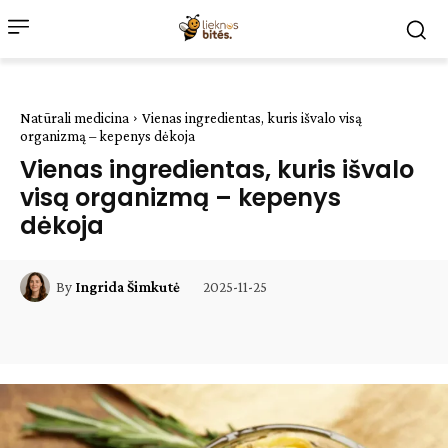
Natūrali medicina
Vienas ingredientas, kuris išvalo visą
organizmą – kepenys dėkoja
Vienas ingredientas, kuris išvalo
visą organizmą – kepenys
dėkoja
2025-11-25
By
Ingrida Šimkutė
Facebook
WhatsApp
Paštu
Sp