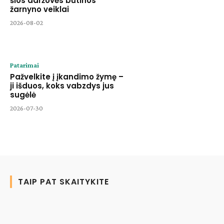
šios daržovės būtinos
žarnyno veiklai
2026-08-02
Patarimai
Pažvelkite į įkandimo žymę –
ji išduos, koks vabzdys jus
sugėlė
2026-07-30
TAIP PAT SKAITYKITE