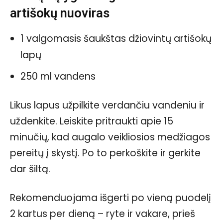
artišokų nuoviras
1 valgomasis šaukštas džiovintų artišokų
lapų
250 ml vandens
Likus lapus užpilkite verdančiu vandeniu ir
uždenkite. Leiskite pritraukti apie 15
minučių, kad augalo veikliosios medžiagos
pereitų į skystį. Po to perkoškite ir gerkite
dar šiltą.
Rekomenduojama išgerti po vieną puodelį
2 kartus per dieną – ryte ir vakare, prieš