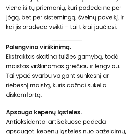
viena iš tų priemonių, kuri padeda ne per
jėgą, bet per sistemingą, švelnų poveikį. Ir
kai jis pradeda veikti – tai tikrai jaučiasi.
Palengvina virškinimą.
Ekstraktas skatina tulžies gamybą, todėl
maistas virškinamas greičiau ir lengviau.
Tai ypač svarbu valgant sunkesnį ar
riebesnį maistą, kuris dažnai sukelia
diskomfortą.
Apsaugo kepenų ląsteles.
Antioksidantai artišokuose padeda
apsaugoti kepenų ląsteles nuo pažeidimų,