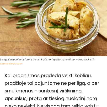
Lengvai naudojama forma tiems, kurie nori greito sprendimo. – Nuotrauka iš:
shutterstock.com
Kai organizmas pradeda veikti kėbliau,
pradžioje tai pajuntame ne per ligą, o per
smulkmenas – sunkesnį virškinimą,
apsunkusį protą ar tiesiog nuolatinį norą
nieko neviekti. Ne visada tam reikia vaistų