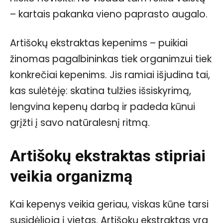
– kartais pakanka vieno paprasto augalo.
Artišokų ekstraktas kepenims – puikiai
žinomas pagalbininkas tiek organimzui tiek
konkrečiai kepenims. Jis ramiai išjudina tai,
kas sulėtėję: skatina tulžies išsiskyrimą,
lengvina kepenų darbą ir padeda kūnui
grįžti į savo natūralesnį ritmą.
Artišokų ekstraktas stipriai
veikia organizmą
Kai kepenys veikia geriau, viskas kūne tarsi
susidėlioja į vietas. Artišokų ekstraktas yra