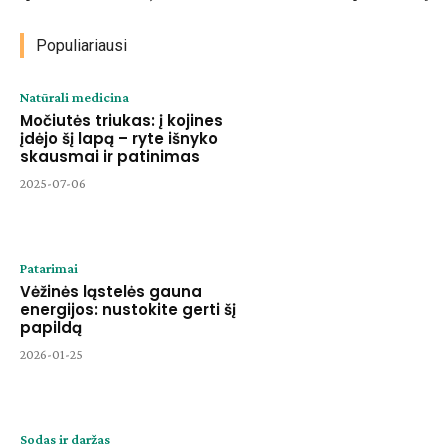
Populiariausi
Natūrali medicina
Močiutės triukas: į kojines
įdėjo šį lapą – ryte išnyko
skausmai ir patinimas
2025-07-06
Patarimai
Vėžinės ląstelės gauna
energijos: nustokite gerti šį
papildą
2026-01-25
Sodas ir daržas