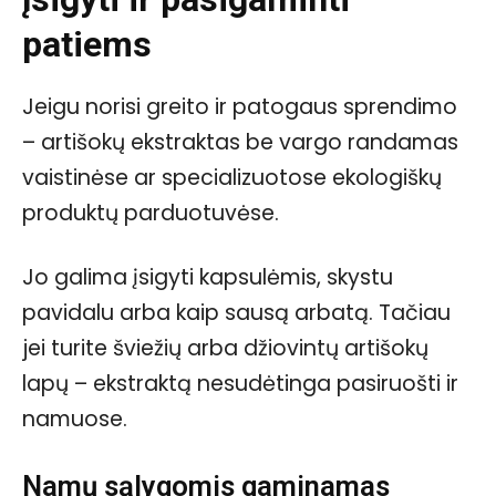
patiems
Jeigu norisi greito ir patogaus sprendimo
– artišokų ekstraktas be vargo randamas
vaistinėse ar specializuotose ekologiškų
produktų parduotuvėse.
Jo galima įsigyti kapsulėmis, skystu
pavidalu arba kaip sausą arbatą. Tačiau
jei turite šviežių arba džiovintų artišokų
lapų – ekstraktą nesudėtinga pasiruošti ir
namuose.
Namų sąlygomis gaminamas