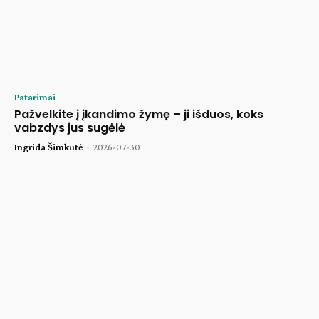
Patarimai
Pažvelkite į įkandimo žymę – ji išduos, koks
vabzdys jus sugėlė
Ingrida Šimkutė
-
2026-07-30