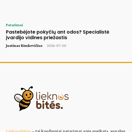
Patarimai
Pastebėjote pokyčių ant odos? Specialistė
įvardijo vidines priežastis
Justinas Rimkevičius
-
2026-07-30
Lieknosbitės
– tai kasdieniai patarimai apie sveikatą, augalus,