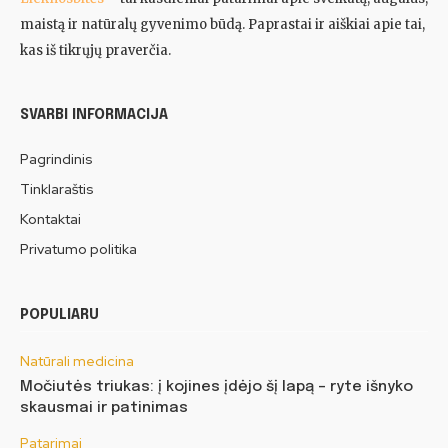
maistą ir natūralų gyvenimo būdą. Paprastai ir aiškiai apie tai,
kas iš tikrųjų praverčia.
SVARBI INFORMACIJA
Pagrindinis
Tinklaraštis
Kontaktai
Privatumo politika
POPULIARU
Natūrali medicina
Močiutės triukas: į kojines įdėjo šį lapą – ryte išnyko
skausmai ir patinimas
Patarimai