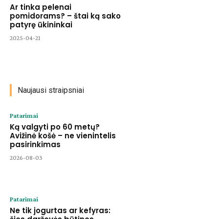
Ar tinka pelenai
pomidorams? – štai ką sako
patyrę ūkininkai
2025-04-21
Naujausi straipsniai
Patarimai
Ką valgyti po 60 metų?
Avižinė košė – ne vienintelis
pasirinkimas
2026-08-03
Patarimai
Ne tik jogurtas ar kefyras: