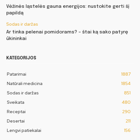
Vėžinės ląstelės gauna energijos: nustokite gerti šį
papildą
Sodas ir daržas
Ar tinka pelenai pomidorams? – štai ką sako patyrę
ūkininkai
KATEGORIJOS
Patarimai
1887
Natūrali medicina
1854
Sodas ir daržas
851
Sveikata
480
Receptai
290
Desertai
211
Lengvi patiekalai
156