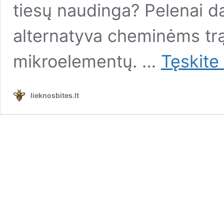
tiesų naudinga? Pelenai da
alternatyva cheminėms trąš
mikroelementų. …
Tęskite
lieknosbites.lt