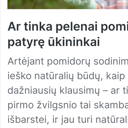
Ar tinka pelenai pom
patyrę ūkininkai
Artėjant pomidorų sodini
ieško natūralių būdų, kaip 
dažniausių klausimų – ar 
pirmo žvilgsnio tai skamb
išbarstei, ir jau turi natūra